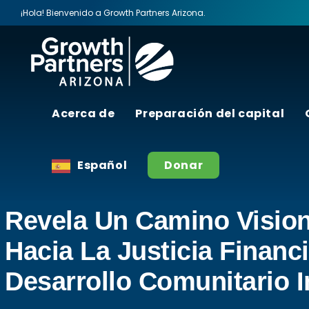
¡Hola! Bienvenido a Growth Partners Arizona.
Acerca de
Preparación del capital
Potenciando El Futuro: E
Español
Donar
Anual De Growth Partner
Revela Un Camino Vision
Hacia La Justicia Financi
Desarrollo Comunitario I