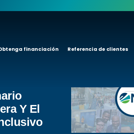
Obtenga financiación
Referencia de clientes
l Informe
s Arizona
ario
era Y El
nclusivo