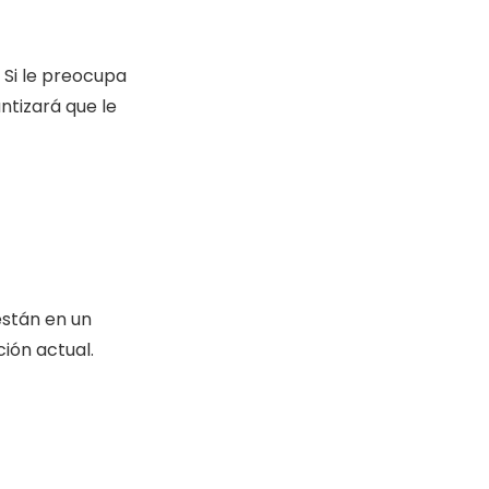
 Si le preocupa
ntizará que le
están en un
ción actual.