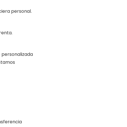
ciera personal.
 renta.
a personalizada
éstamos
nsferencia