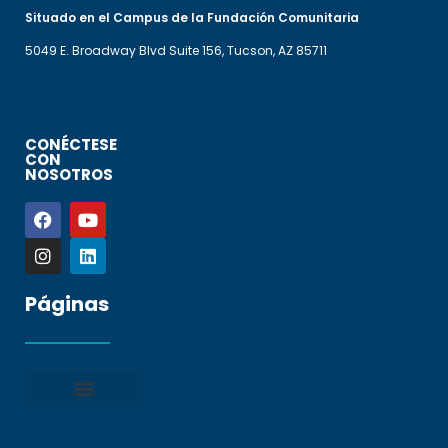
Situado en el Campus de la Fundación Comunitaria
5049 E. Broadway Blvd Suite 156, Tucson, AZ 85711
CONÉCTESE
CON
NOSOTROS
Páginas
Política de privacidad
Condiciones generales
Presentar una denuncia
Preguntas frecuentes