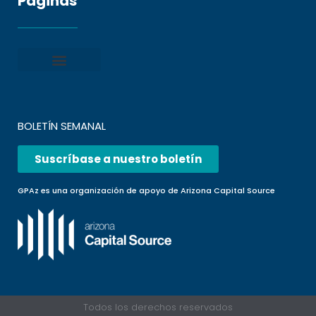
Páginas
Política de privacidad
Condiciones generales
Presentar una denuncia
Preguntas frecuentes
BOLETÍN SEMANAL
Suscríbase a nuestro boletín
GPAz es una organización de apoyo de Arizona Capital Source
Todos los derechos reservados