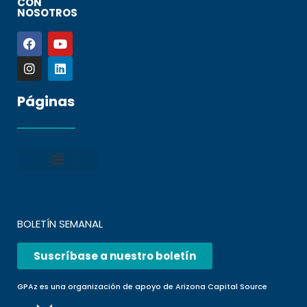
CON
NOSOTROS
Páginas
Política de privacidad
Condiciones generales
Presentar una denuncia
Preguntas frecuentes
BOLETÍN SEMANAL
Suscríbase a nuestro boletín
GPAz es una organización de apoyo de Arizona Capital Source