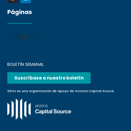
Páginas
Política de privacidad
Condiciones generales
Presentar una denuncia
Preguntas frecuentes
BOLETÍN SEMANAL
Suscríbase a nuestro boletín
GPAz es una organización de apoyo de Arizona Capital Source