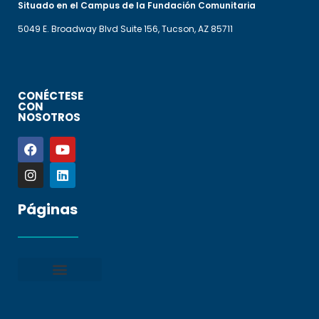
Situado en el Campus de la Fundación Comunitaria
5049 E. Broadway Blvd Suite 156, Tucson, AZ 85711
CONÉCTESE
CON
NOSOTROS
Páginas
Política de privacidad
Condiciones generales
Presentar una denuncia
Preguntas frecuentes