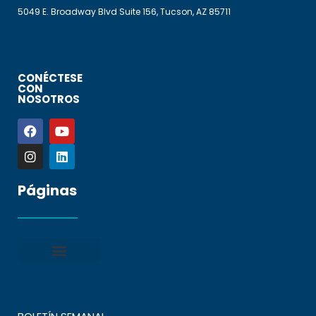
5049 E. Broadway Blvd Suite 156, Tucson, AZ 85711
CONÉCTESE
CON
NOSOTROS
Páginas
Política de privacidad
Condiciones generales
Presentar una denuncia
Preguntas frecuentes