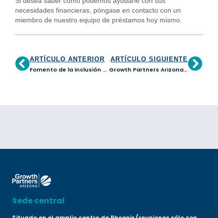
Si desea saber cómo podemos ayudarle con sus
necesidades financieras, póngase en contacto con un
miembro de nuestro equipo de préstamos hoy mismo.
ARTÍCULO ANTERIOR
ARTÍCULO SIGUIENTE
Fomento de la inclusión económica: El papel crucial de las CDFI en la defensa de las pequeñas empresas propiedad de minorías
Growth Partners Arizona se une a la Alianza afroamericana de directores ejecutivos de CDFI
Sede central
Situado en el amplio centro de Phoenix (reuniones sólo con