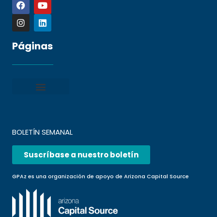
Páginas
Política de privacidad
Condiciones generales
Presentar una denuncia
Preguntas frecuentes
BOLETÍN SEMANAL
Suscríbase a nuestro boletín
GPAz es una organización de apoyo de Arizona Capital Source