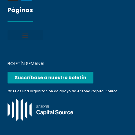
Páginas
Política de privacidad
Condiciones generales
Presentar una denuncia
Preguntas frecuentes
BOLETÍN SEMANAL
Suscríbase a nuestro boletín
GPAz es una organización de apoyo de Arizona Capital Source