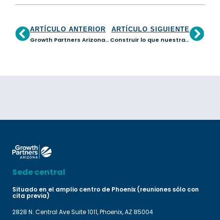
ARTÍCULO ANTERIOR
ARTÍCULO SIGUIENTE
Growth Partners Arizona en colaboración con ASU Edson E+I Institute amplía el acceso a la preparación de capital para las pequeñas empresas de Arizona
Construir lo que nuestras comunidades merecen: Una reflexión de tres años sobre el crecimiento intencional y el liderazgo transformacional
Sede central
Situado en el amplio centro de Phoenix (reuniones sólo con
cita previa)
2828 N. Central Ave Suite 1011, Phoenix, AZ 85004