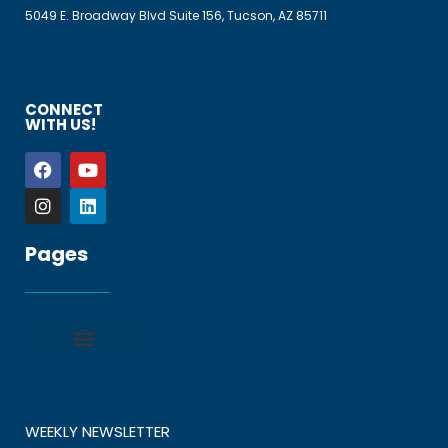
5049 E. Broadway Blvd Suite 156, Tucson, AZ 85711
CONNECT
WITH US!
Pages
Privacy policy
Terms and Conditions
File a Complaint
Frequently Asked Questions
WEEKLY NEWSLETTER